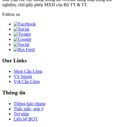
nghiệm, chờ giấy phép MXH của Bộ TT & TT.
Follow us
Our Links
Shop Cầu Lông
VS Sports
Vợt Cầu Lông
Thông tin
Thông báo chung
Thắc mắc, góp ý
Trợ giúp
Liên hệ BQT