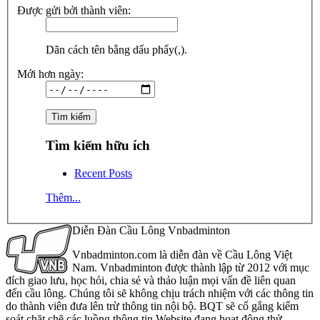
Được gửi bởi thành viên:
Dãn cách tên bằng dấu phẩy(,).
Mới hơn ngày:
Tìm kiếm hữu ích
Recent Posts
Thêm...
Diễn Đàn Cầu Lông Vnbadminton
Vnbadminton.com là diễn đàn về Cầu Lông Việt
Nam. Vnbadminton được thành lập từ 2012 với mục
đích giao lưu, học hỏi, chia sẻ và thảo luận mọi vấn đề liên quan
đến cầu lông. Chúng tôi sẽ không chịu trách nhiệm với các thông tin
do thành viên đưa lên trừ thông tin nội bộ. BQT sẽ cố gắng kiểm
soát chặt chẽ các luồng thông tin Website đang hoạt động thử