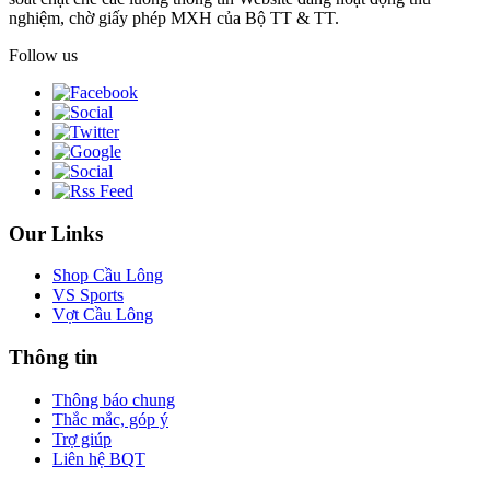
nghiệm, chờ giấy phép MXH của Bộ TT & TT.
Follow us
Our Links
Shop Cầu Lông
VS Sports
Vợt Cầu Lông
Thông tin
Thông báo chung
Thắc mắc, góp ý
Trợ giúp
Liên hệ BQT