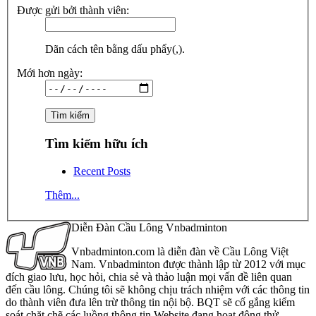
Được gửi bởi thành viên:
Dãn cách tên bằng dấu phẩy(,).
Mới hơn ngày:
Tìm kiếm hữu ích
Recent Posts
Thêm...
Diễn Đàn Cầu Lông Vnbadminton
Vnbadminton.com là diễn đàn về Cầu Lông Việt
Nam. Vnbadminton được thành lập từ 2012 với mục
đích giao lưu, học hỏi, chia sẻ và thảo luận mọi vấn đề liên quan
đến cầu lông. Chúng tôi sẽ không chịu trách nhiệm với các thông tin
do thành viên đưa lên trừ thông tin nội bộ. BQT sẽ cố gắng kiểm
soát chặt chẽ các luồng thông tin Website đang hoạt động thử