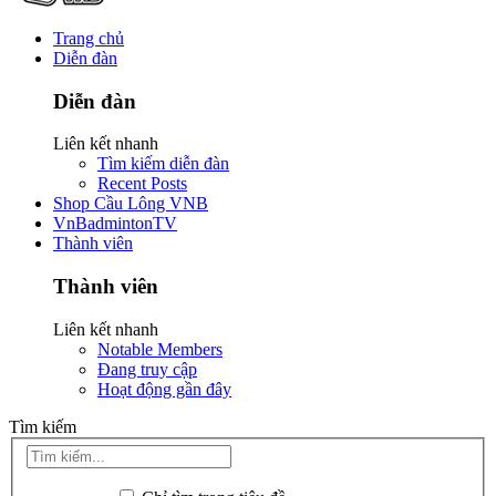
Trang chủ
Diễn đàn
Diễn đàn
Liên kết nhanh
Tìm kiếm diễn đàn
Recent Posts
Shop Cầu Lông VNB
VnBadmintonTV
Thành viên
Thành viên
Liên kết nhanh
Notable Members
Đang truy cập
Hoạt động gần đây
Tìm kiếm