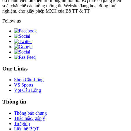
do thành viên đưa lên trừ thông tin nội bộ. BQT sẽ cố gắng kiểm
soát chặt chẽ các luồng thông tin Website đang hoạt động thử
nghiệm, chờ giấy phép MXH của Bộ TT & TT.
Follow us
Our Links
Shop Cầu Lông
VS Sports
Vợt Cầu Lông
Thông tin
Thông báo chung
Thắc mắc, góp ý
Trợ giúp
Liên hệ BQT