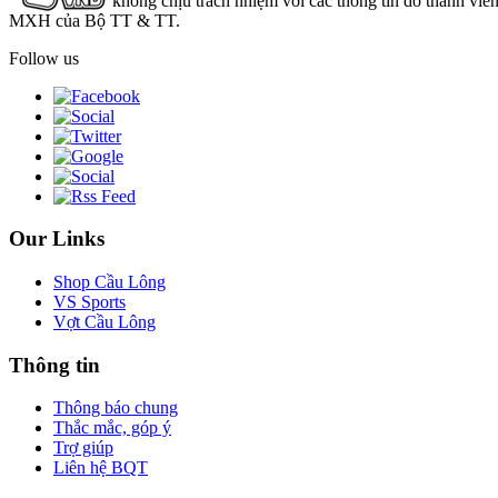
không chịu trách nhiệm với các thông tin do thành viê
MXH của Bộ TT & TT.
Follow us
Our Links
Shop Cầu Lông
VS Sports
Vợt Cầu Lông
Thông tin
Thông báo chung
Thắc mắc, góp ý
Trợ giúp
Liên hệ BQT