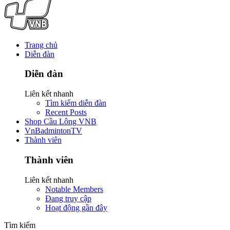
Trang chủ
Diễn đàn
Diễn đàn
Liên kết nhanh
Tìm kiếm diễn đàn
Recent Posts
Shop Cầu Lông VNB
VnBadmintonTV
Thành viên
Thành viên
Liên kết nhanh
Notable Members
Đang truy cập
Hoạt động gần đây
Tìm kiếm