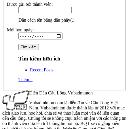
Được gửi bởi thành viên:
Dãn cách tên bằng dấu phẩy(,).
Mới hơn ngày:
Tìm kiếm hữu ích
Recent Posts
Thêm...
Diễn Đàn Cầu Lông Vnbadminton
Vnbadminton.com là diễn đàn về Cầu Lông Việt
Nam. Vnbadminton được thành lập từ 2012 với mục
đích giao lưu, học hỏi, chia sẻ và thảo luận mọi vấn đề liên quan
đến cầu lông. Chúng tôi sẽ không chịu trách nhiệm với các thông tin
do thành viên đưa lên trừ thông tin nội bộ. BQT sẽ cố gắng kiểm
soát chặt chẽ các luồng thông tin Website đang hoạt động thử