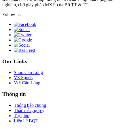
nghiệm, chờ giấy phép MXH của Bộ TT & TT.
Follow us
Our Links
Shop Cầu Lông
VS Sports
Vợt Cầu Lông
Thông tin
Thông báo chung
Thắc mắc, góp ý
Trợ giúp
Liên hệ BQT