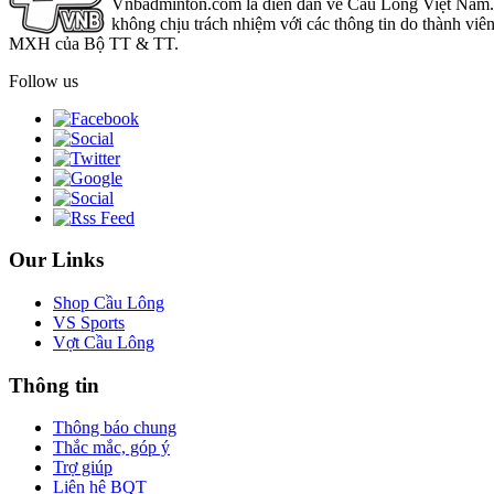
Vnbadminton.com là diễn đàn về Cầu Lông Việt Nam. Vn
không chịu trách nhiệm với các thông tin do thành viê
MXH của Bộ TT & TT.
Follow us
Our Links
Shop Cầu Lông
VS Sports
Vợt Cầu Lông
Thông tin
Thông báo chung
Thắc mắc, góp ý
Trợ giúp
Liên hệ BQT