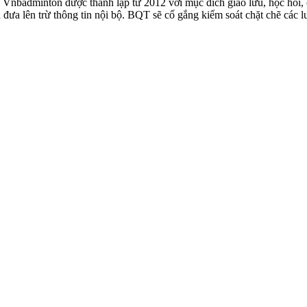
badminton được thành lập từ 2012 với mục đích giao lưu, học hỏi, ch
n đưa lên trừ thông tin nội bộ. BQT sẽ cố gắng kiểm soát chặt chẽ các