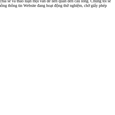
ia sẻ và thảo luận mọi vấn đề liên quan đến cầu lông. Chúng tôi sẽ
 luồng thông tin Website đang hoạt động thử nghiệm, chờ giấy phép