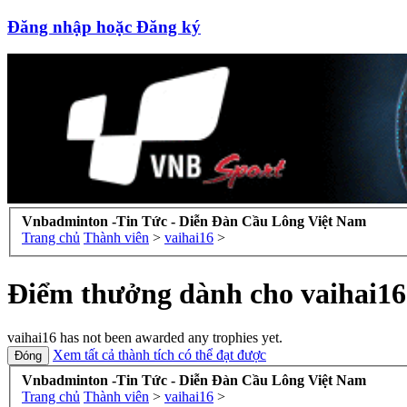
Đăng nhập hoặc Đăng ký
Vnbadminton -Tin Tức - Diễn Đàn Cầu Lông Việt Nam
Trang chủ
Thành viên
>
vaihai16
>
Điểm thưởng dành cho vaihai16
vaihai16 has not been awarded any trophies yet.
Xem tất cả thành tích có thể đạt được
Vnbadminton -Tin Tức - Diễn Đàn Cầu Lông Việt Nam
Trang chủ
Thành viên
>
vaihai16
>