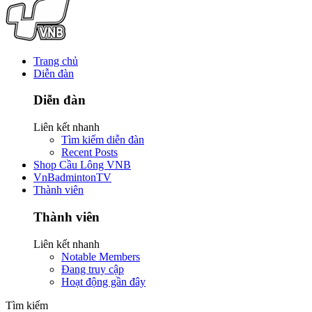
Trang chủ
Diễn đàn
Diễn đàn
Liên kết nhanh
Tìm kiếm diễn đàn
Recent Posts
Shop Cầu Lông VNB
VnBadmintonTV
Thành viên
Thành viên
Liên kết nhanh
Notable Members
Đang truy cập
Hoạt động gần đây
Tìm kiếm