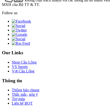
không chịu trách nhiệm với các thông tin do thành viê
MXH của Bộ TT & TT.
Follow us
Our Links
Shop Cầu Lông
VS Sports
Vợt Cầu Lông
Thông tin
Thông báo chung
Thắc mắc, góp ý
Trợ giúp
Liên hệ BQT