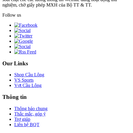
nghiệm, chờ giấy phép MXH của Bộ TT & TT.
Follow us
Our Links
Shop Cầu Lông
VS Sports
Vợt Cầu Lông
Thông tin
Thông báo chung
Thắc mắc, góp ý
Trợ giúp
Liên hệ BQT