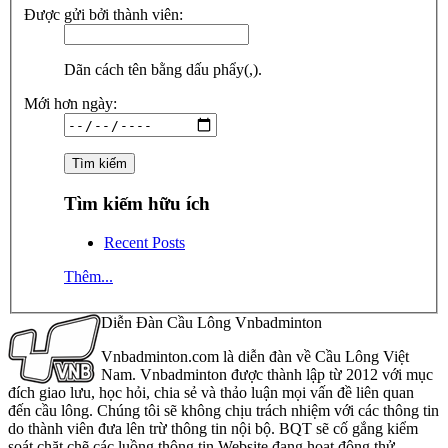
Được gửi bởi thành viên:
Dãn cách tên bằng dấu phẩy(,).
Mới hơn ngày:
Tìm kiếm hữu ích
Recent Posts
Thêm...
Diễn Đàn Cầu Lông Vnbadminton
Vnbadminton.com là diễn đàn về Cầu Lông Việt
Nam. Vnbadminton được thành lập từ 2012 với mục
đích giao lưu, học hỏi, chia sẻ và thảo luận mọi vấn đề liên quan
đến cầu lông. Chúng tôi sẽ không chịu trách nhiệm với các thông tin
do thành viên đưa lên trừ thông tin nội bộ. BQT sẽ cố gắng kiểm
soát chặt chẽ các luồng thông tin Website đang hoạt động thử