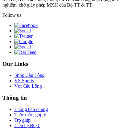
nghiệm, chờ giấy phép MXH của Bộ TT & TT.
Follow us
Our Links
Shop Cầu Lông
VS Sports
Vợt Cầu Lông
Thông tin
Thông báo chung
Thắc mắc, góp ý
Trợ giúp
Liên hệ BQT