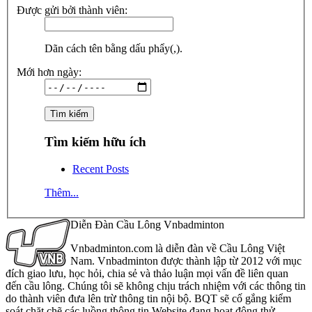
Được gửi bởi thành viên:
Dãn cách tên bằng dấu phẩy(,).
Mới hơn ngày:
Tìm kiếm hữu ích
Recent Posts
Thêm...
Diễn Đàn Cầu Lông Vnbadminton
Vnbadminton.com là diễn đàn về Cầu Lông Việt
Nam. Vnbadminton được thành lập từ 2012 với mục
đích giao lưu, học hỏi, chia sẻ và thảo luận mọi vấn đề liên quan
đến cầu lông. Chúng tôi sẽ không chịu trách nhiệm với các thông tin
do thành viên đưa lên trừ thông tin nội bộ. BQT sẽ cố gắng kiểm
soát chặt chẽ các luồng thông tin Website đang hoạt động thử