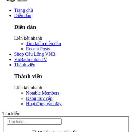
Trang chủ
Diễn đàn
Diễn đàn
Liên kết nhanh
Tìm kiếm diễn đàn
Recent Posts
Shop Cầu Lông VNB
VnBadmintonTV
Thành viên
Thành viên
Liên kết nhanh
Notable Members
Đang truy cập
Hoạt động gần đây
Tìm kiếm