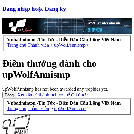
Đăng nhập hoặc Đăng ký
Vnbadminton -Tin Tức - Diễn Đàn Cầu Lông Việt Nam
Trang chủ
Thành viên
>
upWolfAnnismp
>
Điểm thưởng dành cho
upWolfAnnismp
upWolfAnnismp has not been awarded any trophies yet.
Xem tất cả thành tích có thể đạt được
Vnbadminton -Tin Tức - Diễn Đàn Cầu Lông Việt Nam
Trang chủ
Thành viên
>
upWolfAnnismp
>