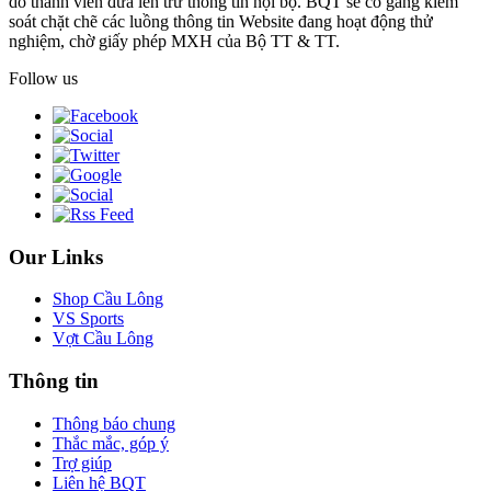
do thành viên đưa lên trừ thông tin nội bộ. BQT sẽ cố gắng kiểm
soát chặt chẽ các luồng thông tin Website đang hoạt động thử
nghiệm, chờ giấy phép MXH của Bộ TT & TT.
Follow us
Our Links
Shop Cầu Lông
VS Sports
Vợt Cầu Lông
Thông tin
Thông báo chung
Thắc mắc, góp ý
Trợ giúp
Liên hệ BQT