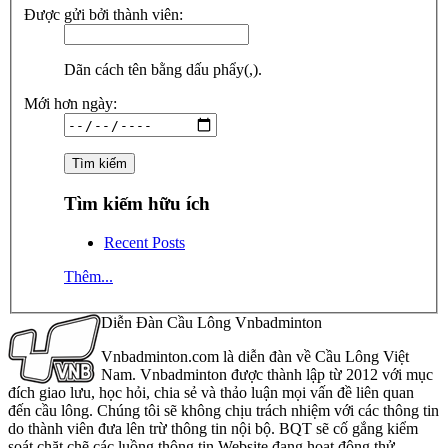
Được gửi bởi thành viên:
Dãn cách tên bằng dấu phẩy(,).
Mới hơn ngày:
Tìm kiếm hữu ích
Recent Posts
Thêm...
Diễn Đàn Cầu Lông Vnbadminton
Vnbadminton.com là diễn đàn về Cầu Lông Việt
Nam. Vnbadminton được thành lập từ 2012 với mục
đích giao lưu, học hỏi, chia sẻ và thảo luận mọi vấn đề liên quan
đến cầu lông. Chúng tôi sẽ không chịu trách nhiệm với các thông tin
do thành viên đưa lên trừ thông tin nội bộ. BQT sẽ cố gắng kiểm
soát chặt chẽ các luồng thông tin Website đang hoạt động thử