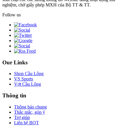
nghiệm, chờ giấy phép MXH của Bộ TT & TT.
Follow us
Our Links
Shop Cầu Lông
VS Sports
Vợt Cầu Lông
Thông tin
Thông báo chung
Thắc mắc, góp ý
Trợ giúp
Liên hệ BQT