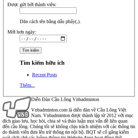
Được gửi bởi thành viên:
Dãn cách tên bằng dấu phẩy(,).
Mới hơn ngày:
Tìm kiếm hữu ích
Recent Posts
Thêm...
Diễn Đàn Cầu Lông Vnbadminton
Vnbadminton.com là diễn đàn về Cầu Lông Việt
Nam. Vnbadminton được thành lập từ 2012 với mục
đích giao lưu, học hỏi, chia sẻ và thảo luận mọi vấn đề liên quan
đến cầu lông. Chúng tôi sẽ không chịu trách nhiệm với các thông tin
do thành viên đưa lên trừ thông tin nội bộ. BQT sẽ cố gắng kiểm
soát chặt chẽ các luồng thông tin Website đang hoạt động thử