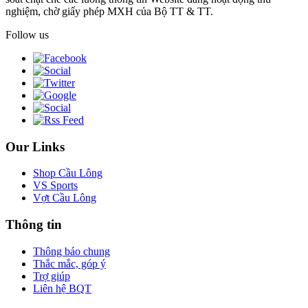
nghiệm, chờ giấy phép MXH của Bộ TT & TT.
Follow us
Our Links
Shop Cầu Lông
VS Sports
Vợt Cầu Lông
Thông tin
Thông báo chung
Thắc mắc, góp ý
Trợ giúp
Liên hệ BQT