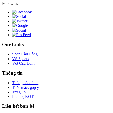
Follow us
Our Links
Shop Cầu Lông
VS Sports
Vợt Cầu Lông
Thông tin
Thông báo chung
Thắc mắc, góp ý
Trợ giúp
Liên hệ BQT
Liên kết bạn bè