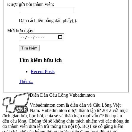
Được gửi bởi thành viên:
Dãn cách tên bằng dấu phẩy(,).
Mới hơn ngày:
Tìm kiếm hữu ích
Recent Posts
Thêm...
Diễn Đàn Cầu Lông Vnbadminton
Vnbadminton.com là diễn đàn về Cầu Lông Việt
Nam. Vnbadminton được thành lập từ 2012 với mục
đích giao lưu, học hỏi, chia sẻ và thảo luận mọi vấn đề liên quan
đến cầu lông. Chúng tôi sẽ không chịu trách nhiệm với các thông tin
do thành viên đưa lên trừ thông tin nội bộ. BQT sẽ cố gắng kiểm
soát chặt chẽ các luồng thông tin Website đang hoạt động thử