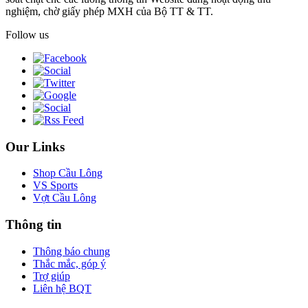
nghiệm, chờ giấy phép MXH của Bộ TT & TT.
Follow us
Our Links
Shop Cầu Lông
VS Sports
Vợt Cầu Lông
Thông tin
Thông báo chung
Thắc mắc, góp ý
Trợ giúp
Liên hệ BQT