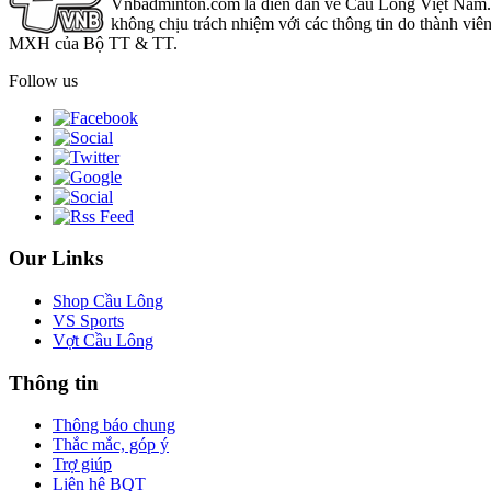
Vnbadminton.com là diễn đàn về Cầu Lông Việt Nam. Vn
không chịu trách nhiệm với các thông tin do thành viê
MXH của Bộ TT & TT.
Follow us
Our Links
Shop Cầu Lông
VS Sports
Vợt Cầu Lông
Thông tin
Thông báo chung
Thắc mắc, góp ý
Trợ giúp
Liên hệ BQT