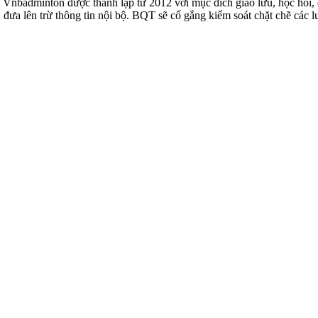
badminton được thành lập từ 2012 với mục đích giao lưu, học hỏi, ch
n đưa lên trừ thông tin nội bộ. BQT sẽ cố gắng kiểm soát chặt chẽ các