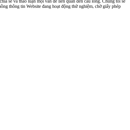
ia sẻ và thảo luận mọi vấn đề liên quan đến cầu lông. Chúng tôi sẽ
 luồng thông tin Website đang hoạt động thử nghiệm, chờ giấy phép