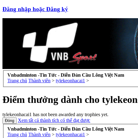
Đăng nhập hoặc Đăng ký
Vnbadminton -Tin Tức - Diễn Đàn Cầu Lông Việt Nam
Trang chủ
Thành viên
>
tylekeonhacai1
>
Điểm thưởng dành cho tylekeon
tylekeonhacai1 has not been awarded any trophies yet.
Xem tất cả thành tích có thể đạt được
Vnbadminton -Tin Tức - Diễn Đàn Cầu Lông Việt Nam
Trang chủ
Thành viên
>
tylekeonhacai1
>