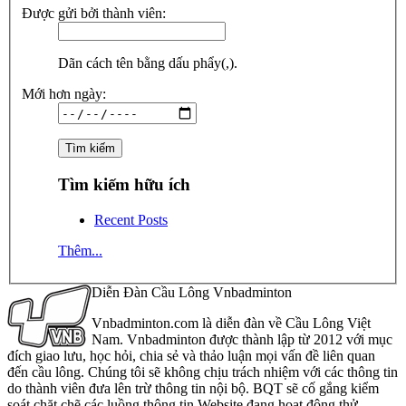
Được gửi bởi thành viên:
Dãn cách tên bằng dấu phẩy(,).
Mới hơn ngày:
Tìm kiếm hữu ích
Recent Posts
Thêm...
Diễn Đàn Cầu Lông Vnbadminton
Vnbadminton.com là diễn đàn về Cầu Lông Việt
Nam. Vnbadminton được thành lập từ 2012 với mục
đích giao lưu, học hỏi, chia sẻ và thảo luận mọi vấn đề liên quan
đến cầu lông. Chúng tôi sẽ không chịu trách nhiệm với các thông tin
do thành viên đưa lên trừ thông tin nội bộ. BQT sẽ cố gắng kiểm
soát chặt chẽ các luồng thông tin Website đang hoạt động thử