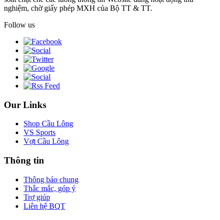
nghiệm, chờ giấy phép MXH của Bộ TT & TT.
Follow us
Our Links
Shop Cầu Lông
VS Sports
Vợt Cầu Lông
Thông tin
Thông báo chung
Thắc mắc, góp ý
Trợ giúp
Liên hệ BQT