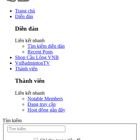
Trang chủ
Diễn đàn
Diễn đàn
Liên kết nhanh
Tìm kiếm diễn đàn
Recent Posts
Shop Cầu Lông VNB
VnBadmintonTV
Thành viên
Thành viên
Liên kết nhanh
Notable Members
Đang truy cập
Hoạt động gần đây
Tìm kiếm