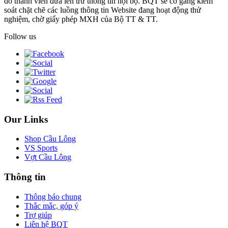
do thành viên đưa lên trừ thông tin nội bộ. BQT sẽ cố gắng kiểm
soát chặt chẽ các luồng thông tin Website đang hoạt động thử
nghiệm, chờ giấy phép MXH của Bộ TT & TT.
Follow us
Our Links
Shop Cầu Lông
VS Sports
Vợt Cầu Lông
Thông tin
Thông báo chung
Thắc mắc, góp ý
Trợ giúp
Liên hệ BQT