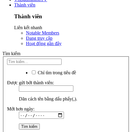
Thành viên
Thành viên
Liên kết nhanh
Notable Members
Đang truy cập
Hoạt động gần đây
Tìm kiếm
Chỉ tìm trong tiêu đề
Được gửi bởi thành viên:
Dãn cách tên bằng dấu phẩy(,).
Mới hơn ngày: