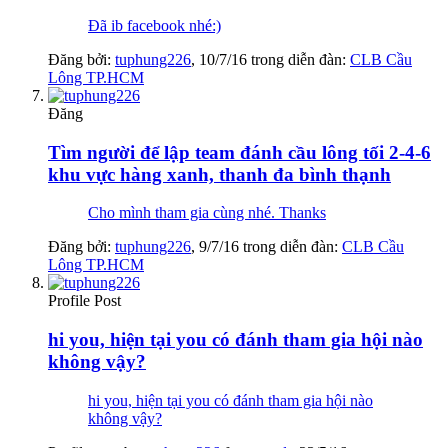
Đã ib facebook nhé:)
Đăng bởi:
tuphung226
,
10/7/16
trong diễn đàn:
CLB Cầu
Lông TP.HCM
Đăng
Tìm người để lập team đánh cầu lông tối 2-4-6
khu vực hàng xanh, thanh đa bình thạnh
Cho mình tham gia cùng nhé. Thanks
Đăng bởi:
tuphung226
,
9/7/16
trong diễn đàn:
CLB Cầu
Lông TP.HCM
Profile Post
hi you, hiện tại you có đánh tham gia hội nào
không vậy?
hi you, hiện tại you có đánh tham gia hội nào
không vậy?