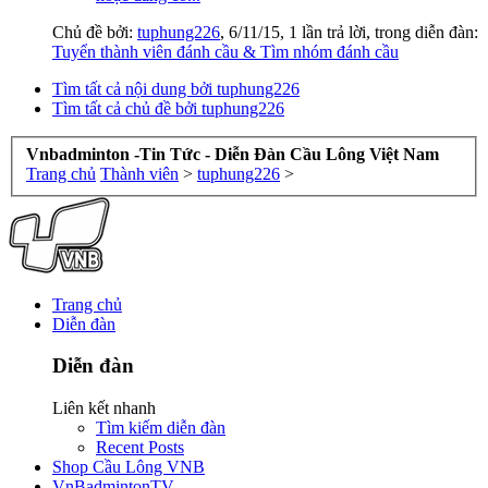
Chủ đề bởi:
tuphung226
,
6/11/15
, 1 lần trả lời, trong diễn đàn:
Tuyển thành viên đánh cầu & Tìm nhóm đánh cầu
Tìm tất cả nội dung bởi tuphung226
Tìm tất cả chủ đề bởi tuphung226
Vnbadminton -Tin Tức - Diễn Đàn Cầu Lông Việt Nam
Trang chủ
Thành viên
>
tuphung226
>
Trang chủ
Diễn đàn
Diễn đàn
Liên kết nhanh
Tìm kiếm diễn đàn
Recent Posts
Shop Cầu Lông VNB
VnBadmintonTV