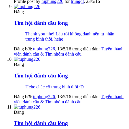
Profile post by
tuphung226
for
trungdt
,
23/5/16
Đăng
Tìm hội đánh cầu lông
Thank you nhé! Lâu rồi không đánh nên tự nhận
trung bình thôi, hehe
Đăng bởi:
tuphung226
,
13/5/16
trong diễn đàn:
Tuyển thành
viên đánh cầu & Tìm nhóm đánh cầu
Đăng
Tìm hội đánh cầu lông
Hehe chắc cỡ trung bình thôi :D
Đăng bởi:
tuphung226
,
13/5/16
trong diễn đàn:
Tuyển thành
viên đánh cầu & Tìm nhóm đánh cầu
Đăng
Tìm hội đánh cầu lông