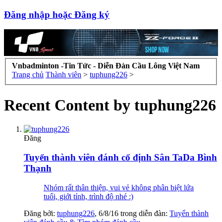
Đăng nhập hoặc Đăng ký
Vnbadminton -Tin Tức - Diễn Đàn Cầu Lông Việt Nam
Trang chủ
Thành viên
>
tuphung226
>
Recent Content by tuphung226
Đăng
Tuyển thành viên đánh cố định Sân TaDa Bình
Thạnh
Nhóm rất thân thiện, vui vẻ không phân biệt lứa
tuổi, giới tính, trình độ nhé :)
Đăng bởi:
tuphung226
,
6/8/16
trong diễn đàn:
Tuyển thành