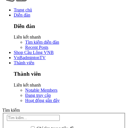
Trang chủ
Diễn đàn
Diễn đàn
Liên kết nhanh
Tìm kiếm diễn đàn
Recent Posts
Shop Cầu Lông VNB
VnBadmintonTV
Thành viên
Thành viên
Liên kết nhanh
Notable Members
Đang truy cập
Hoạt động gần đây
Tìm kiếm