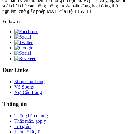
do thành viên đưa lên trừ thông tin nội bộ. BQT sẽ cố gắng kiểm
soát chặt chẽ các luồng thông tin Website đang hoạt động thử
nghiệm, chờ giấy phép MXH của Bộ TT & TT.
Follow us
Our Links
Shop Cầu Lông
VS Sports
Vợt Cầu Lông
Thông tin
Thông báo chung
Thắc mắc, góp ý
Trợ giúp
Liên hệ BQT