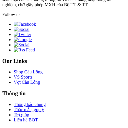
nghiệm, chờ giấy phép MXH của Bộ TT & TT.
Follow us
Our Links
Shop Cầu Lông
VS Sports
Vợt Cầu Lông
Thông tin
Thông báo chung
Thắc mắc, góp ý
Trợ giúp
Liên hệ BQT