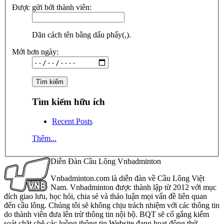
Được gửi bởi thành viên:
Dãn cách tên bằng dấu phẩy(,).
Mới hơn ngày:
Tìm kiếm hữu ích
Recent Posts
Thêm...
Diễn Đàn Cầu Lông Vnbadminton
Vnbadminton.com là diễn đàn về Cầu Lông Việt
Nam. Vnbadminton được thành lập từ 2012 với mục
đích giao lưu, học hỏi, chia sẻ và thảo luận mọi vấn đề liên quan
đến cầu lông. Chúng tôi sẽ không chịu trách nhiệm với các thông tin
do thành viên đưa lên trừ thông tin nội bộ. BQT sẽ cố gắng kiểm
soát chặt chẽ các luồng thông tin Website đang hoạt động thử