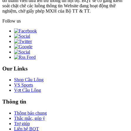
do thành viên đưa lên trừ thông tin nội bộ. BQT sẽ cố gắng kiểm
soát chặt chẽ các luồng thông tin Website đang hoạt động thử
nghiệm, chờ giấy phép MXH của Bộ TT & TT.
Follow us
Our Links
Shop Cầu Lông
VS Sports
Vợt Cầu Lông
Thông tin
Thông báo chung
Thắc mắc, góp ý
Trợ giúp
Liên hệ BQT