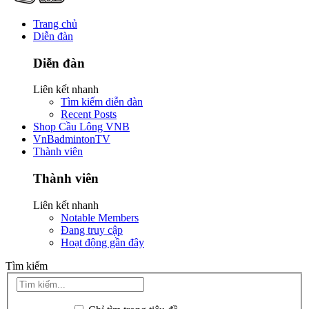
Trang chủ
Diễn đàn
Diễn đàn
Liên kết nhanh
Tìm kiếm diễn đàn
Recent Posts
Shop Cầu Lông VNB
VnBadmintonTV
Thành viên
Thành viên
Liên kết nhanh
Notable Members
Đang truy cập
Hoạt động gần đây
Tìm kiếm