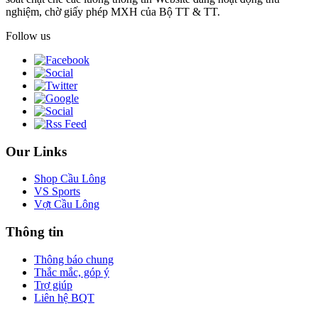
nghiệm, chờ giấy phép MXH của Bộ TT & TT.
Follow us
Our Links
Shop Cầu Lông
VS Sports
Vợt Cầu Lông
Thông tin
Thông báo chung
Thắc mắc, góp ý
Trợ giúp
Liên hệ BQT