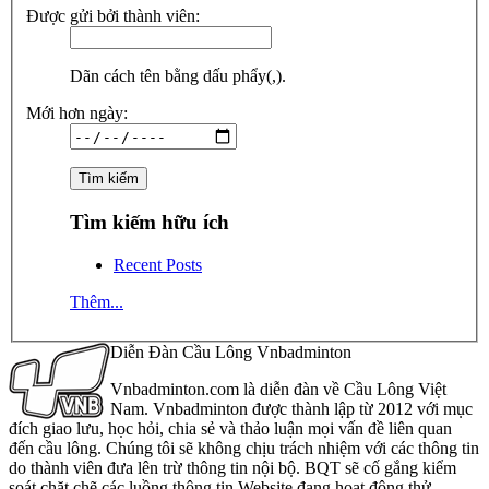
Được gửi bởi thành viên:
Dãn cách tên bằng dấu phẩy(,).
Mới hơn ngày:
Tìm kiếm hữu ích
Recent Posts
Thêm...
Diễn Đàn Cầu Lông Vnbadminton
Vnbadminton.com là diễn đàn về Cầu Lông Việt
Nam. Vnbadminton được thành lập từ 2012 với mục
đích giao lưu, học hỏi, chia sẻ và thảo luận mọi vấn đề liên quan
đến cầu lông. Chúng tôi sẽ không chịu trách nhiệm với các thông tin
do thành viên đưa lên trừ thông tin nội bộ. BQT sẽ cố gắng kiểm
soát chặt chẽ các luồng thông tin Website đang hoạt động thử