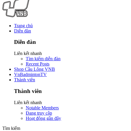
Trang chủ
Diễn đàn
Diễn đàn
Liên kết nhanh
Tìm kiếm diễn đàn
Recent Posts
Shop Cầu Lông VNB
VnBadmintonTV
Thành viên
Thành viên
Liên kết nhanh
Notable Members
Đang truy cập
Hoạt động gần đây
Tìm kiếm