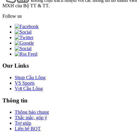
không chịu trách nhiệm với các thông tin do thành viê
MXH của Bộ TT & TT.
Follow us
Our Links
Shop Cầu Lông
VS Sports
Vợt Cầu Lông
Thông tin
Thông báo chung
Thắc mắc, góp ý
Trợ giúp
Liên hệ BQT