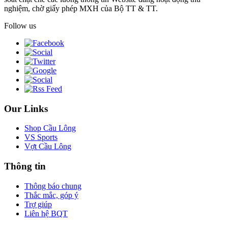
nghiệm, chờ giấy phép MXH của Bộ TT & TT.
Follow us
Our Links
Shop Cầu Lông
VS Sports
Vợt Cầu Lông
Thông tin
Thông báo chung
Thắc mắc, góp ý
Trợ giúp
Liên hệ BQT