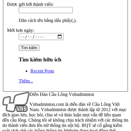
Được gửi bởi thành viên:
Dãn cách tên bằng dấu phẩy(,).
Mới hơn ngày:
Tìm kiếm hữu ích
Recent Posts
Thêm...
Diễn Đàn Cầu Lông Vnbadminton
Vnbadminton.com là diễn đàn về Cầu Lông Việt
Nam. Vnbadminton được thành lập từ 2012 với mục
đích giao lưu, học hỏi, chia sẻ và thảo luận mọi vấn đề liên quan
đến cầu lông. Chúng tôi sẽ không chịu trách nhiệm với các thông tin
do thành viên đưa lên trừ thông tin nội bộ. BQT sẽ cố gắng kiểm
soát chặt chẽ các luồng thông tin Website đang hoạt động thử