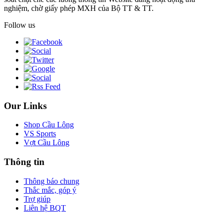
nghiệm, chờ giấy phép MXH của Bộ TT & TT.
Follow us
Our Links
Shop Cầu Lông
VS Sports
Vợt Cầu Lông
Thông tin
Thông báo chung
Thắc mắc, góp ý
Trợ giúp
Liên hệ BQT