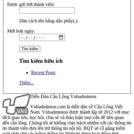
Được gửi bởi thành viên:
Dãn cách tên bằng dấu phẩy(,).
Mới hơn ngày:
Tìm kiếm hữu ích
Recent Posts
Thêm...
Diễn Đàn Cầu Lông Vnbadminton
Vnbadminton.com là diễn đàn về Cầu Lông Việt
Nam. Vnbadminton được thành lập từ 2012 với mục
đích giao lưu, học hỏi, chia sẻ và thảo luận mọi vấn đề liên quan
đến cầu lông. Chúng tôi sẽ không chịu trách nhiệm với các thông tin
do thành viên đưa lên trừ thông tin nội bộ. BQT sẽ cố gắng kiểm
soát chặt chẽ các luồng thông tin Website đang hoạt động thử