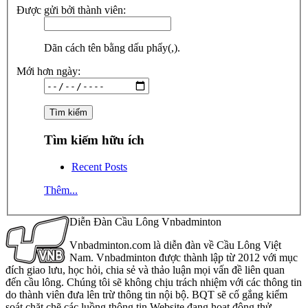
Được gửi bởi thành viên:
Dãn cách tên bằng dấu phẩy(,).
Mới hơn ngày:
Tìm kiếm hữu ích
Recent Posts
Thêm...
Diễn Đàn Cầu Lông Vnbadminton
Vnbadminton.com là diễn đàn về Cầu Lông Việt
Nam. Vnbadminton được thành lập từ 2012 với mục
đích giao lưu, học hỏi, chia sẻ và thảo luận mọi vấn đề liên quan
đến cầu lông. Chúng tôi sẽ không chịu trách nhiệm với các thông tin
do thành viên đưa lên trừ thông tin nội bộ. BQT sẽ cố gắng kiểm
soát chặt chẽ các luồng thông tin Website đang hoạt động thử