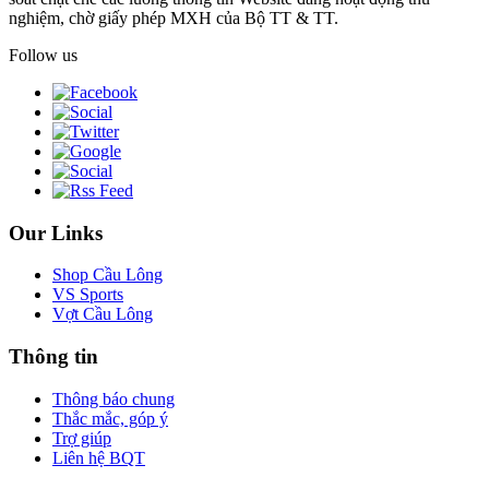
nghiệm, chờ giấy phép MXH của Bộ TT & TT.
Follow us
Our Links
Shop Cầu Lông
VS Sports
Vợt Cầu Lông
Thông tin
Thông báo chung
Thắc mắc, góp ý
Trợ giúp
Liên hệ BQT