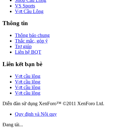
Shop Cầu Lông
VS Sports
Vợt Cầu Lông
Thông tin
Thông báo chung
Thắc mắc, góp ý
Trợ giúp
Liên hệ BQT
Liên kết bạn bè
Vợt cầu lông
Vợt cầu lông
Vợt cầu lông
Vợt cầu lông
Diễn đàn sử dụng XenForo™ ©2011 XenForo Ltd.
Quy định và Nội quy
Đang tải...