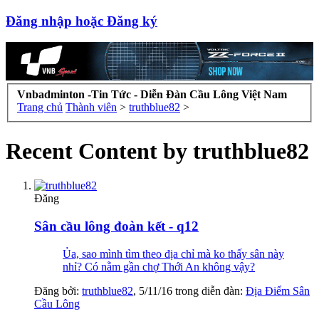
Đăng nhập hoặc Đăng ký
Vnbadminton -Tin Tức - Diễn Đàn Cầu Lông Việt Nam
Trang chủ
Thành viên
>
truthblue82
>
Recent Content by truthblue82
Đăng
Sân cầu lông đoàn kết - q12
Ủa, sao mình tìm theo địa chỉ mà ko thấy sân này
nhỉ? Có nằm gần chợ Thới An không vậy?
Đăng bởi:
truthblue82
,
5/11/16
trong diễn đàn:
Địa Điểm Sân
Cầu Lông