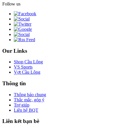
Follow us
Our Links
Shop Cầu Lông
VS Sports
Vợt Cầu Lông
Thông tin
Thông báo chung
Thắc mắc, góp ý
Trợ giúp
Liên hệ BQT
Liên kết bạn bè