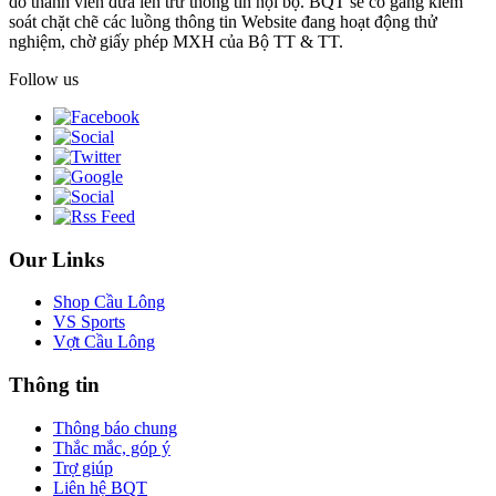
do thành viên đưa lên trừ thông tin nội bộ. BQT sẽ cố gắng kiểm
soát chặt chẽ các luồng thông tin Website đang hoạt động thử
nghiệm, chờ giấy phép MXH của Bộ TT & TT.
Follow us
Our Links
Shop Cầu Lông
VS Sports
Vợt Cầu Lông
Thông tin
Thông báo chung
Thắc mắc, góp ý
Trợ giúp
Liên hệ BQT