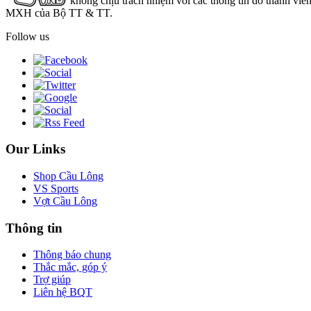
không chịu trách nhiệm với các thông tin do thành viê
MXH của Bộ TT & TT.
Follow us
Our Links
Shop Cầu Lông
VS Sports
Vợt Cầu Lông
Thông tin
Thông báo chung
Thắc mắc, góp ý
Trợ giúp
Liên hệ BQT