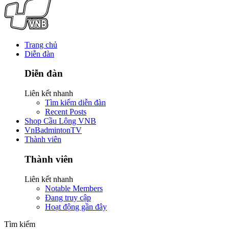
Trang chủ
Diễn đàn
Diễn đàn
Liên kết nhanh
Tìm kiếm diễn đàn
Recent Posts
Shop Cầu Lông VNB
VnBadmintonTV
Thành viên
Thành viên
Liên kết nhanh
Notable Members
Đang truy cập
Hoạt động gần đây
Tìm kiếm