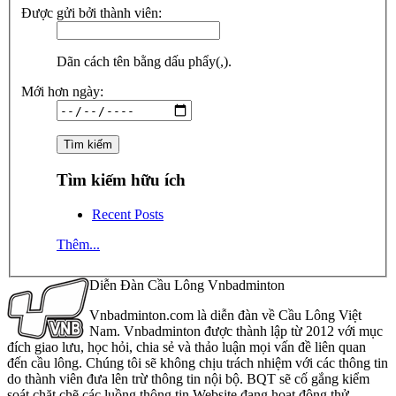
Được gửi bởi thành viên:
Dãn cách tên bằng dấu phẩy(,).
Mới hơn ngày:
Tìm kiếm hữu ích
Recent Posts
Thêm...
Diễn Đàn Cầu Lông Vnbadminton
Vnbadminton.com là diễn đàn về Cầu Lông Việt
Nam. Vnbadminton được thành lập từ 2012 với mục
đích giao lưu, học hỏi, chia sẻ và thảo luận mọi vấn đề liên quan
đến cầu lông. Chúng tôi sẽ không chịu trách nhiệm với các thông tin
do thành viên đưa lên trừ thông tin nội bộ. BQT sẽ cố gắng kiểm
soát chặt chẽ các luồng thông tin Website đang hoạt động thử