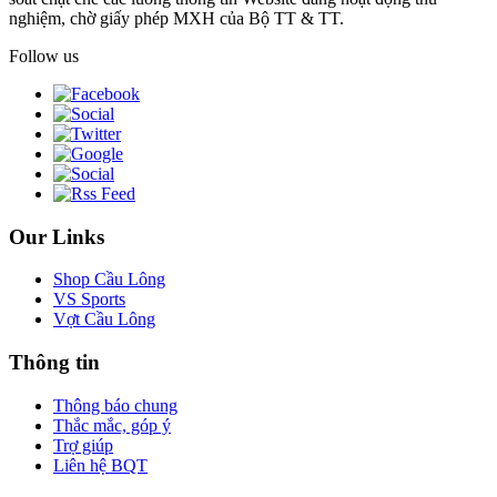
nghiệm, chờ giấy phép MXH của Bộ TT & TT.
Follow us
Our Links
Shop Cầu Lông
VS Sports
Vợt Cầu Lông
Thông tin
Thông báo chung
Thắc mắc, góp ý
Trợ giúp
Liên hệ BQT