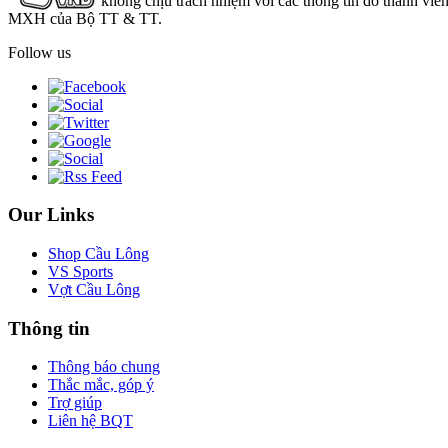
không chịu trách nhiệm với các thông tin do thành viê
MXH của Bộ TT & TT.
Follow us
Our Links
Shop Cầu Lông
VS Sports
Vợt Cầu Lông
Thông tin
Thông báo chung
Thắc mắc, góp ý
Trợ giúp
Liên hệ BQT