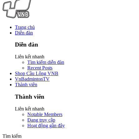
Trang chủ
Diễn đàn
Diễn đàn
Liên kết nhanh
Tìm kiếm diễn đàn
Recent Posts
Shop Cầu Lông VNB
VnBadmintonTV
Thành viên
Thành viên
Liên kết nhanh
Notable Members
Đang truy cập
Hoạt động gần đây
Tìm kiếm