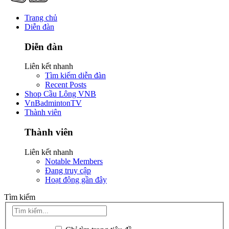
Trang chủ
Diễn đàn
Diễn đàn
Liên kết nhanh
Tìm kiếm diễn đàn
Recent Posts
Shop Cầu Lông VNB
VnBadmintonTV
Thành viên
Thành viên
Liên kết nhanh
Notable Members
Đang truy cập
Hoạt động gần đây
Tìm kiếm