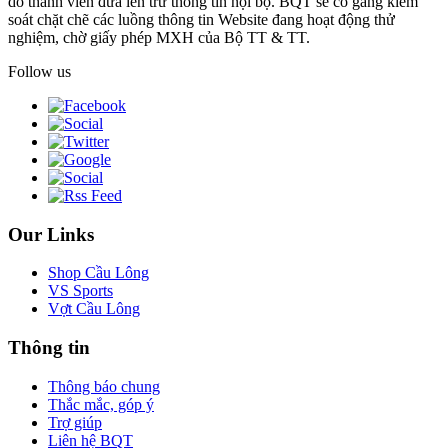
do thành viên đưa lên trừ thông tin nội bộ. BQT sẽ cố gắng kiểm
soát chặt chẽ các luồng thông tin Website đang hoạt động thử
nghiệm, chờ giấy phép MXH của Bộ TT & TT.
Follow us
Our Links
Shop Cầu Lông
VS Sports
Vợt Cầu Lông
Thông tin
Thông báo chung
Thắc mắc, góp ý
Trợ giúp
Liên hệ BQT