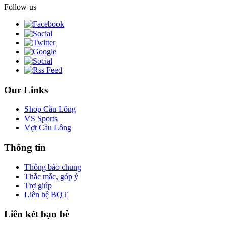
Follow us
Our Links
Shop Cầu Lông
VS Sports
Vợt Cầu Lông
Thông tin
Thông báo chung
Thắc mắc, góp ý
Trợ giúp
Liên hệ BQT
Liên kết bạn bè