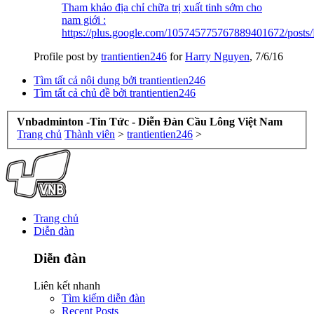
Tham khảo địa chỉ chữa trị xuất tinh sớm cho
nam giới :
https://plus.google.com/105745775767889401672/post
Profile post by
trantientien246
for
Harry Nguyen
,
7/6/16
Tìm tất cả nội dung bởi trantientien246
Tìm tất cả chủ đề bởi trantientien246
Vnbadminton -Tin Tức - Diễn Đàn Cầu Lông Việt Nam
Trang chủ
Thành viên
>
trantientien246
>
Trang chủ
Diễn đàn
Diễn đàn
Liên kết nhanh
Tìm kiếm diễn đàn
Recent Posts