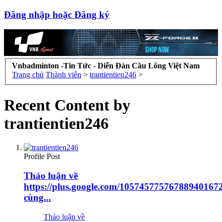
Đăng nhập hoặc Đăng ký
Vnbadminton -Tin Tức - Diễn Đàn Cầu Lông Việt Nam
Trang chủ
Thành viên
>
trantientien246
>
Recent Content by
trantientien246
Profile Post
Thảo luận về
https://plus.google.com/10574577576788940167
cùng...
Thảo luận về