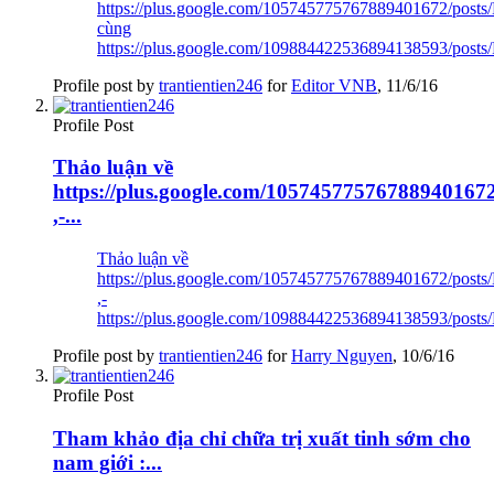
https://plus.google.com/105745775767889401672/post
cùng
https://plus.google.com/109884422536894138593/post
Profile post by
trantientien246
for
Editor VNB
,
11/6/16
Profile Post
Thảo luận về
https://plus.google.com/10574577576788940167
,-...
Thảo luận về
https://plus.google.com/105745775767889401672/post
,-
https://plus.google.com/109884422536894138593/post
Profile post by
trantientien246
for
Harry Nguyen
,
10/6/16
Profile Post
Tham khảo địa chỉ chữa trị xuất tinh sớm cho
nam giới :...