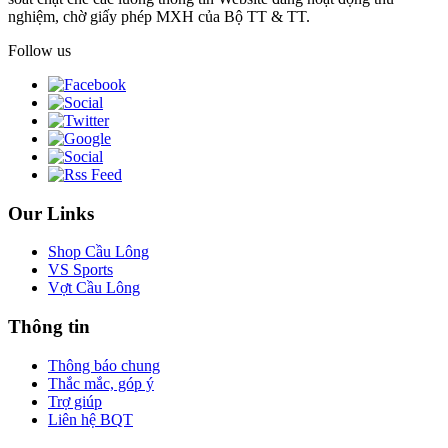
nghiệm, chờ giấy phép MXH của Bộ TT & TT.
Follow us
Our Links
Shop Cầu Lông
VS Sports
Vợt Cầu Lông
Thông tin
Thông báo chung
Thắc mắc, góp ý
Trợ giúp
Liên hệ BQT