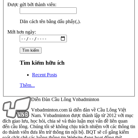
Được gửi bởi thành viên:
Dãn cách tên bằng dấu phẩy(,).
Mới hơn ngày:
Tìm kiếm hữu ích
Recent Posts
Thêm...
Diễn Đàn Cầu Lông Vnbadminton
Vnbadminton.com là diễn đàn về Cầu Lông Việt
Nam. Vnbadminton được thành lập từ 2012 với mục
đích giao lưu, học hỏi, chia sẻ và thảo luận mọi vấn đề liên quan
đến cầu lông. Chúng tôi sẽ không chịu trách nhiệm với các thông tin
do thành viên đưa lên trừ thông tin nội bộ. BQT sẽ cố gắng kiểm
soát chặt chẽ các luồng thông tin Website đang hoạt động thử