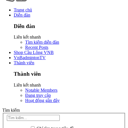
Trang chủ
Diễn đàn
Diễn đàn
Liên kết nhanh
Tìm kiếm diễn đàn
Recent Posts
Shop Cầu Lông VNB
VnBadmintonTV
Thành viên
Thành viên
Liên kết nhanh
Notable Members
Đang truy cập
Hoạt động gần đây
Tìm kiếm