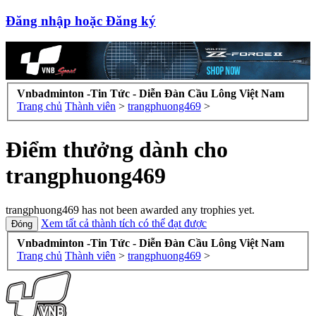
Đăng nhập hoặc Đăng ký
Vnbadminton -Tin Tức - Diễn Đàn Cầu Lông Việt Nam
Trang chủ
Thành viên
>
trangphuong469
>
Điểm thưởng dành cho
trangphuong469
trangphuong469 has not been awarded any trophies yet.
Xem tất cả thành tích có thể đạt được
Vnbadminton -Tin Tức - Diễn Đàn Cầu Lông Việt Nam
Trang chủ
Thành viên
>
trangphuong469
>