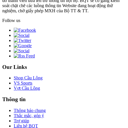
do thành viên đưa lên trừ thông tin nội bộ. BQT sẽ cố gắng kiểm
soát chặt chẽ các luồng thông tin Website đang hoạt động thử
nghiệm, chờ giấy phép MXH của Bộ TT & TT.
Follow us
Our Links
Shop Cầu Lông
VS Sports
Vợt Cầu Lông
Thông tin
Thông báo chung
Thắc mắc, góp ý
Trợ giúp
Liên hệ BQT