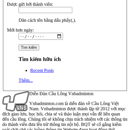
Được gửi bởi thành viên:
Dãn cách tên bằng dấu phẩy(,).
Mới hơn ngày:
Tìm kiếm hữu ích
Recent Posts
Thêm...
Diễn Đàn Cầu Lông Vnbadminton
Vnbadminton.com là diễn đàn về Cầu Lông Việt
Nam. Vnbadminton được thành lập từ 2012 với mục
đích giao lưu, học hỏi, chia sẻ và thảo luận mọi vấn đề liên quan
đến cầu lông. Chúng tôi sẽ không chịu trách nhiệm với các thông tin
do thành viên đưa lên trừ thông tin nội bộ. BQT sẽ cố gắng kiểm
soát chặt chẽ các luồng thông tin Website đang hoạt động thử