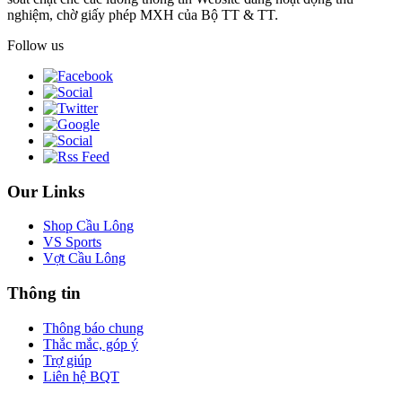
nghiệm, chờ giấy phép MXH của Bộ TT & TT.
Follow us
Our Links
Shop Cầu Lông
VS Sports
Vợt Cầu Lông
Thông tin
Thông báo chung
Thắc mắc, góp ý
Trợ giúp
Liên hệ BQT