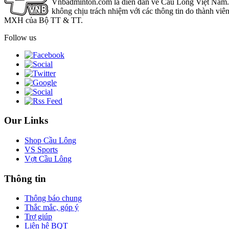
Vnbadminton.com là diễn đàn về Cầu Lông Việt Nam. Vn
không chịu trách nhiệm với các thông tin do thành viê
MXH của Bộ TT & TT.
Follow us
Our Links
Shop Cầu Lông
VS Sports
Vợt Cầu Lông
Thông tin
Thông báo chung
Thắc mắc, góp ý
Trợ giúp
Liên hệ BQT