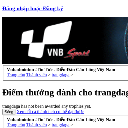
Đăng nhập hoặc Đăng ký
Vnbadminton -Tin Tức - Diễn Đàn Cầu Lông Việt Nam
Trang chủ
Thành viên
>
trangdaga
>
Điểm thưởng dành cho trangda
trangdaga has not been awarded any trophies yet.
Xem tất cả thành tích có thể đạt được
Vnbadminton -Tin Tức - Diễn Đàn Cầu Lông Việt Nam
Trang chủ
Thành viên
>
trangdaga
>