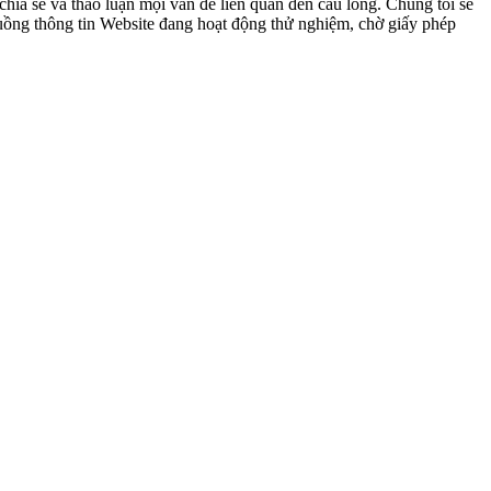
ia sẻ và thảo luận mọi vấn đề liên quan đến cầu lông. Chúng tôi sẽ
 luồng thông tin Website đang hoạt động thử nghiệm, chờ giấy phép