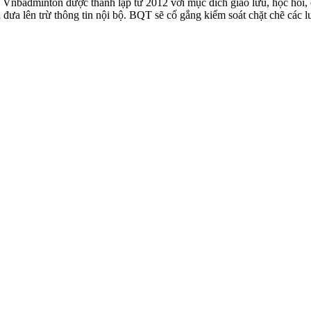
badminton được thành lập từ 2012 với mục đích giao lưu, học hỏi, ch
n đưa lên trừ thông tin nội bộ. BQT sẽ cố gắng kiểm soát chặt chẽ các