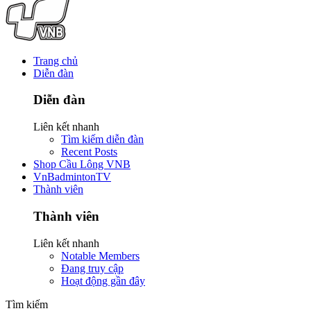
Trang chủ
Diễn đàn
Diễn đàn
Liên kết nhanh
Tìm kiếm diễn đàn
Recent Posts
Shop Cầu Lông VNB
VnBadmintonTV
Thành viên
Thành viên
Liên kết nhanh
Notable Members
Đang truy cập
Hoạt động gần đây
Tìm kiếm