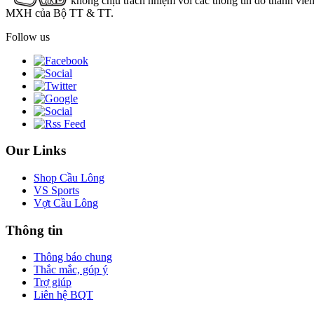
không chịu trách nhiệm với các thông tin do thành viê
MXH của Bộ TT & TT.
Follow us
Our Links
Shop Cầu Lông
VS Sports
Vợt Cầu Lông
Thông tin
Thông báo chung
Thắc mắc, góp ý
Trợ giúp
Liên hệ BQT