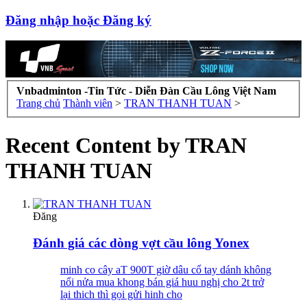
Đăng nhập hoặc Đăng ký
Vnbadminton -Tin Tức - Diễn Đàn Cầu Lông Việt Nam
Trang chủ
Thành viên
>
TRAN THANH TUAN
>
Recent Content by TRAN
THANH TUAN
Đăng
Đánh giá các dòng vợt cầu lông Yonex
minh co cây aT 900T giờ dâu cổ tay dánh không
nổi nửa mua khong bán giá huu nghị cho 2t trở
lại thich thì gọi gửi hinh cho