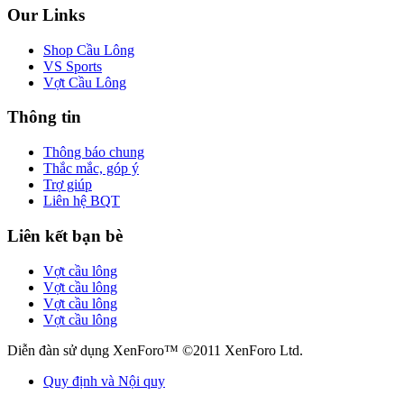
Our Links
Shop Cầu Lông
VS Sports
Vợt Cầu Lông
Thông tin
Thông báo chung
Thắc mắc, góp ý
Trợ giúp
Liên hệ BQT
Liên kết bạn bè
Vợt cầu lông
Vợt cầu lông
Vợt cầu lông
Vợt cầu lông
Diễn đàn sử dụng XenForo™ ©2011 XenForo Ltd.
Quy định và Nội quy