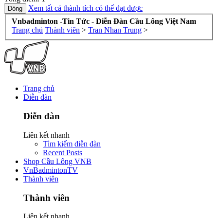
Xem tất cả thành tích có thể đạt được
Vnbadminton -Tin Tức - Diễn Đàn Cầu Lông Việt Nam
Trang chủ
Thành viên
>
Tran Nhan Trung
>
Trang chủ
Diễn đàn
Diễn đàn
Liên kết nhanh
Tìm kiếm diễn đàn
Recent Posts
Shop Cầu Lông VNB
VnBadmintonTV
Thành viên
Thành viên
Liên kết nhanh