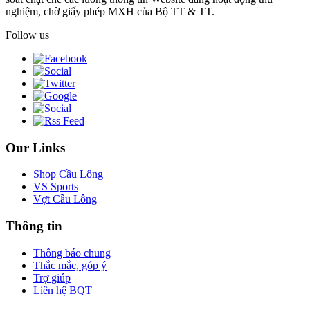
nghiệm, chờ giấy phép MXH của Bộ TT & TT.
Follow us
Our Links
Shop Cầu Lông
VS Sports
Vợt Cầu Lông
Thông tin
Thông báo chung
Thắc mắc, góp ý
Trợ giúp
Liên hệ BQT