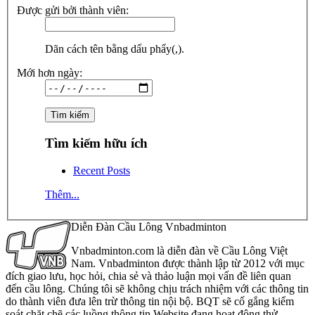
Được gửi bởi thành viên:
Dãn cách tên bằng dấu phẩy(,).
Mới hơn ngày:
Tìm kiếm hữu ích
Recent Posts
Thêm...
Diễn Đàn Cầu Lông Vnbadminton
Vnbadminton.com là diễn đàn về Cầu Lông Việt
Nam. Vnbadminton được thành lập từ 2012 với mục
đích giao lưu, học hỏi, chia sẻ và thảo luận mọi vấn đề liên quan
đến cầu lông. Chúng tôi sẽ không chịu trách nhiệm với các thông tin
do thành viên đưa lên trừ thông tin nội bộ. BQT sẽ cố gắng kiểm
soát chặt chẽ các luồng thông tin Website đang hoạt động thử