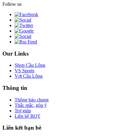
Follow us
Our Links
Shop Cầu Lông
VS Sports
Vợt Cầu Lông
Thông tin
Thông báo chung
Thắc mắc, góp ý
Trợ giúp
Liên hệ BQT
Liên kết bạn bè