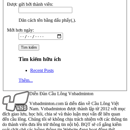
Được gửi bởi thành viên:
Dãn cách tên bằng dấu phẩy(,).
Mới hơn ngày:
Tìm kiếm hữu ích
Recent Posts
Thêm...
Diễn Đàn Cầu Lông Vnbadminton
Vnbadminton.com là diễn đàn về Cầu Lông Việt
Nam. Vnbadminton được thành lập từ 2012 với mục
đích giao lưu, học hỏi, chia sẻ và thảo luận mọi vấn đề liên quan
đến cầu lông. Chúng tôi sẽ không chịu trách nhiệm với các thông tin
do thành viên đưa lên trừ thông tin nội bộ. BQT sẽ cố gắng kiểm
soát chặt chẽ các luồng thông tin Website đang hoạt động thử