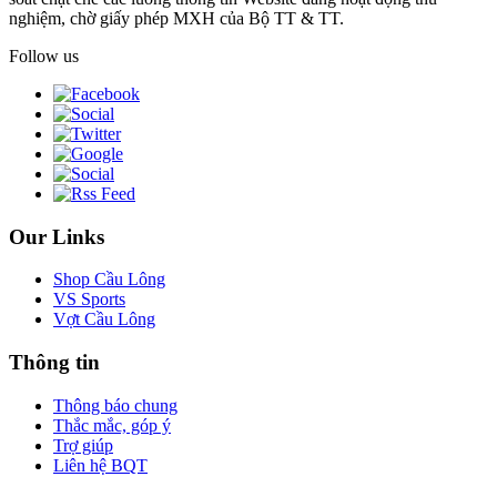
nghiệm, chờ giấy phép MXH của Bộ TT & TT.
Follow us
Our Links
Shop Cầu Lông
VS Sports
Vợt Cầu Lông
Thông tin
Thông báo chung
Thắc mắc, góp ý
Trợ giúp
Liên hệ BQT