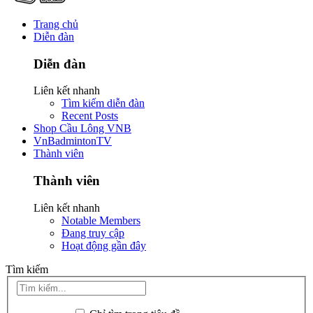
Trang chủ
Diễn đàn
Diễn đàn
Liên kết nhanh
Tìm kiếm diễn đàn
Recent Posts
Shop Cầu Lông VNB
VnBadmintonTV
Thành viên
Thành viên
Liên kết nhanh
Notable Members
Đang truy cập
Hoạt động gần đây
Tìm kiếm