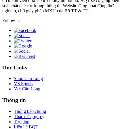
do thành viên đưa lên trừ thông tin nội bộ. BQT sẽ cố gắng kiểm
soát chặt chẽ các luồng thông tin Website đang hoạt động thử
nghiệm, chờ giấy phép MXH của Bộ TT & TT.
Follow us
Our Links
Shop Cầu Lông
VS Sports
Vợt Cầu Lông
Thông tin
Thông báo chung
Thắc mắc, góp ý
Trợ giúp
Liên hệ BQT