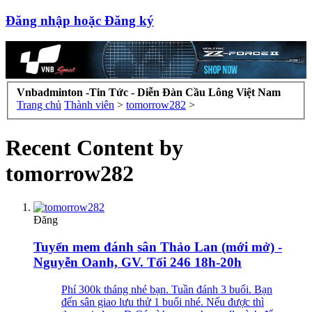
Đăng nhập hoặc Đăng ký
Vnbadminton -Tin Tức - Diễn Đàn Cầu Lông Việt Nam
Trang chủ
Thành viên
>
tomorrow282
>
Recent Content by
tomorrow282
Đăng
Tuyển mem đánh sân Thảo Lan (mới mở) -
Nguyễn Oanh, GV. Tối 246 18h-20h
Phí 300k tháng nhé bạn. Tuần đánh 3 buổi. Bạn
đến sân giao lưu thử 1 buổi nhé. Nếu được thì