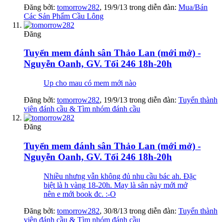
Đăng bởi:
tomorrow282
,
19/9/13
trong diễn đàn:
Mua/Bán
Các Sản Phẩm Cầu Lông
Đăng
Tuyển mem đánh sân Thảo Lan (mới mở) -
Nguyễn Oanh, GV. Tối 246 18h-20h
Up cho mau có mem mới nào
Đăng bởi:
tomorrow282
,
19/9/13
trong diễn đàn:
Tuyển thành
viên đánh cầu & Tìm nhóm đánh cầu
Đăng
Tuyển mem đánh sân Thảo Lan (mới mở) -
Nguyễn Oanh, GV. Tối 246 18h-20h
Nhiều nhưng vẫn không đủ nhu cầu bác ah. Đặc
biệt là h vàng 18-20h. May là sân này mới mở
nên e mới book đc. :-O
Đăng bởi:
tomorrow282
,
30/8/13
trong diễn đàn:
Tuyển thành
viên đánh cầu & Tìm nhóm đánh cầu