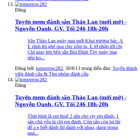
Đăng
Tuyển mem đánh sân Thảo Lan (mới mở) -
Nguyễn Oanh, GV. Tối 246 18h-20h
Sân Thảo Lan ngày mai mới Khai trương bác. A
E rãnh thì ghé qua cho xôm tụ. E lỡ nhận lời chị
Chi giao lưu bên sân Bùi Đình Túy ngày mai
nên ko...
Đăng bởi:
tomorrow282
,
30/8/13
trong diễn đàn:
Tuyển thành
viên đánh cầu & Tìm nhóm đánh cầu
Đăng
Tuyển mem đánh sân Thảo Lan (mới mở) -
Nguyễn Oanh, GV. Tối 246 18h-20h
Tình hình là em thuê 2 sân cho cty em đánh. 1
sân chủ yếu là chị em đánh. Còn sân còn lại thì
để a e biết đánh thì đánh với nhau, đang trong
quá...