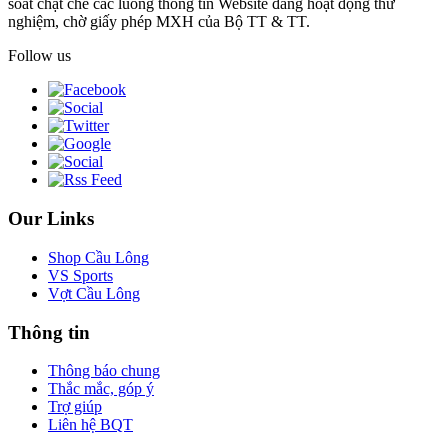
soát chặt chẽ các luồng thông tin Website đang hoạt động thử
nghiệm, chờ giấy phép MXH của Bộ TT & TT.
Follow us
Our Links
Shop Cầu Lông
VS Sports
Vợt Cầu Lông
Thông tin
Thông báo chung
Thắc mắc, góp ý
Trợ giúp
Liên hệ BQT