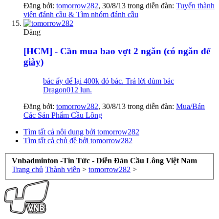
Đăng bởi:
tomorrow282
,
30/8/13
trong diễn đàn:
Tuyển thành
viên đánh cầu & Tìm nhóm đánh cầu
Đăng
[HCM] - Cần mua bao vợt 2 ngăn (có ngăn để
giày)
bác ấy để lại 400k đó bác. Trả lời dùm bác
Dragon012 lun.
Đăng bởi:
tomorrow282
,
30/8/13
trong diễn đàn:
Mua/Bán
Các Sản Phẩm Cầu Lông
Tìm tất cả nội dung bởi tomorrow282
Tìm tất cả chủ đề bởi tomorrow282
Vnbadminton -Tin Tức - Diễn Đàn Cầu Lông Việt Nam
Trang chủ
Thành viên
>
tomorrow282
>