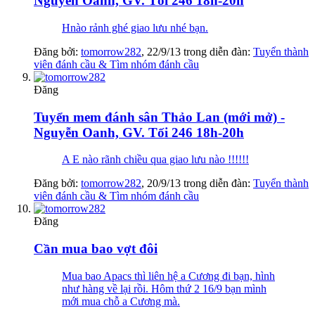
Nguyễn Oanh, GV. Tối 246 18h-20h
Hnào rảnh ghé giao lưu nhé bạn.
Đăng bởi:
tomorrow282
,
22/9/13
trong diễn đàn:
Tuyển thành
viên đánh cầu & Tìm nhóm đánh cầu
Đăng
Tuyển mem đánh sân Thảo Lan (mới mở) -
Nguyễn Oanh, GV. Tối 246 18h-20h
A E nào rãnh chiều qua giao lưu nào !!!!!!
Đăng bởi:
tomorrow282
,
20/9/13
trong diễn đàn:
Tuyển thành
viên đánh cầu & Tìm nhóm đánh cầu
Đăng
Cần mua bao vợt đôi
Mua bao Apacs thì liên hệ a Cương đi bạn, hình
như hàng về lại rồi. Hôm thứ 2 16/9 bạn mình
mới mua chỗ a Cương mà.