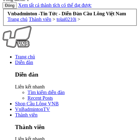
Xem tất cả thành tích có thể đạt được
Vnbadminton -Tin Tức - Diễn Đàn Cầu Lông Việt Nam
Trang chủ
Thành viên
>
tolai0210i
>
Trang chủ
Diễn đàn
Diễn đàn
Liên kết nhanh
Tìm kiếm diễn đàn
Recent Posts
Shop Cầu Lông VNB
VnBadmintonTV
Thành viên
Thành viên
Liên kết nhanh