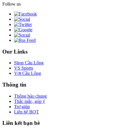
Follow us
Our Links
Shop Cầu Lông
VS Sports
Vợt Cầu Lông
Thông tin
Thông báo chung
Thắc mắc, góp ý
Trợ giúp
Liên hệ BQT
Liên kết bạn bè