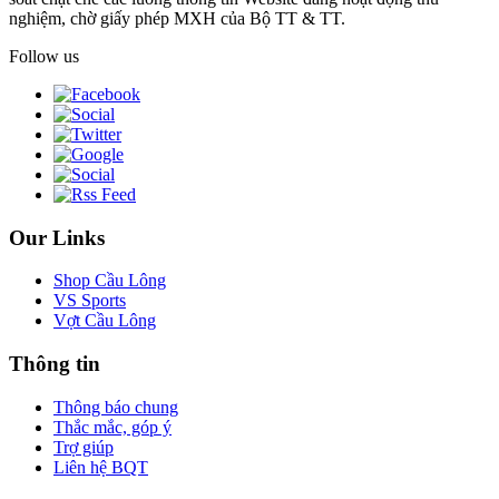
nghiệm, chờ giấy phép MXH của Bộ TT & TT.
Follow us
Our Links
Shop Cầu Lông
VS Sports
Vợt Cầu Lông
Thông tin
Thông báo chung
Thắc mắc, góp ý
Trợ giúp
Liên hệ BQT